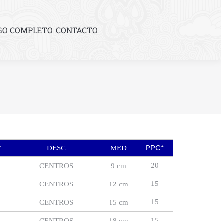
GO COMPLETO
CONTACTO
PPC*
F
DESC
MED
20
CENTROS
9 cm
15
CENTROS
12 cm
15
CENTROS
15 cm
15
CENTROS
18 cm