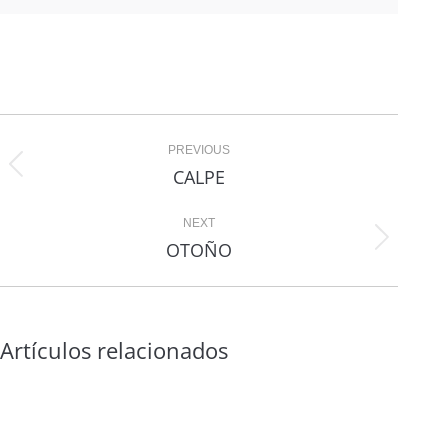
Navegación
PREVIOUS
entre
CALPE
Proyecto
proyectos
anterior
NEXT
OTOÑO
Proyecto
siguiente
Artículos relacionados