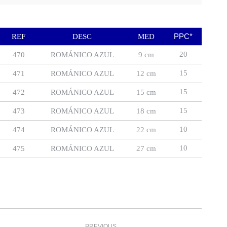
PPC*
REF
DESC
MED
20
470
ROMÁNICO AZUL
9 cm
15
471
ROMÁNICO AZUL
12 cm
15
472
ROMÁNICO AZUL
15 cm
15
473
ROMÁNICO AZUL
18 cm
10
474
ROMÁNICO AZUL
22 cm
10
475
ROMÁNICO AZUL
27 cm
Navegación
PREVIOUS