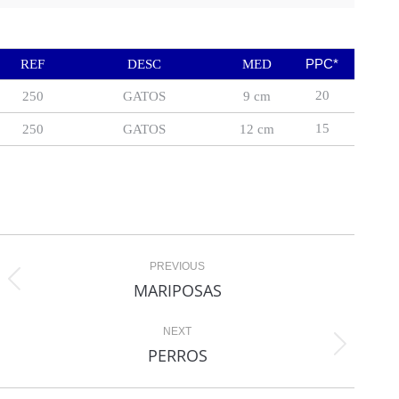
PPC*
REF
DESC
MED
20
250
GATOS
9 cm
15
250
GATOS
12 cm
Navegación
PREVIOUS
entre
MARIPOSAS
Proyecto
proyectos
anterior
NEXT
PERROS
Proyecto
siguiente